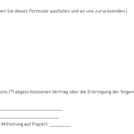
nen Sie dieses Formular ausfüllen und an uns zurücksenden.)
r/uns (*) abgeschlossenen Vertrag über die Erbringung der folge
__________________________
_________________________
i Mitteilung auf Papier): ________