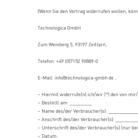
(Wenn Sie den Vertrag widerrufen wollen, kön
Technologica GmbH
Zum Weinberg 5, 93197 Zeitlarn,
Telefon: +49 (0)7152 90889-0
E-Mail: info@technologica-gmbh.de ,
– Hiermit widerrufe(n) ich/wir (*) den von mi
– Bestellt am: ________
– Name des/der Verbraucher(s): ________
– Anschrift des/der Verbraucher(s): _____
– Unterschrift des/der Verbraucher(s) (nur be
– Datum: ________