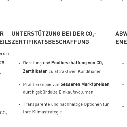
UR
UNTERSTÜTZUNG BEI DER CO₂-
ABW
EILS
ZERTIFIKATSBESCHAFFUNG
ENE
i der
en
Poolbeschaffung von CO₂-
Beratung und
Zertifikaten
zu attraktiven Konditionen
r
besseren Marktpreisen
Profitieren Sie von
durch gebündelte Einkaufsvolumen
Transparente und nachhaltige Optionen für
Ihre Klimastrategie
 CO₂-