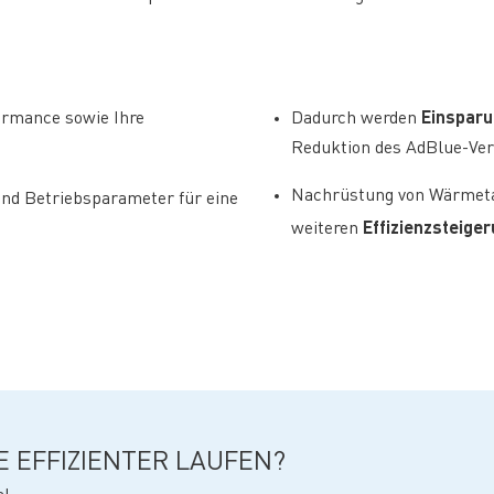
Einspar
formance sowie Ihre
Dadurch werden
Reduktion des AdBlue-Ve
Nachrüstung von Wärmeta
nd Betriebsparameter für eine
Effizienzsteige
weiteren
 EFFIZIENTER LAUFEN?